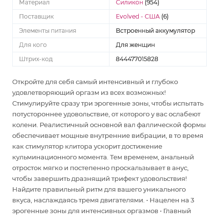
Материал
Силикон
(954)
Поставщик
Evolved - США
(6)
Элементы питания
Встроенный аккумулятор
Для кого
Для женщин
Штрих-код
844477015828
Откройте для себя самый интенсивный и глубоко
удовлетворяющий оргазм из всех возможных!
Стимулируйте сразу три эрогенные зоны, чтобы испытать
потустороннее удовольствие, от которого у вас ослабеют
колени. Реалистичный основной вал фаллической формы
обеспечивает мощные внутренние вибрации, в то время
как стимулятор клитора ускорит достижение
кульминационного момента. Тем временем, анальный
отросток мягко и постепенно проскальзывает в анус,
чтобы завершить дразнящий трифект удовольствия!
Найдите правильный ритм для вашего уникального
вкуса, наслаждаясь тремя двигателями. • Нацелен на 3
эрогенные зоны для интенсивных оргазмов • Главный