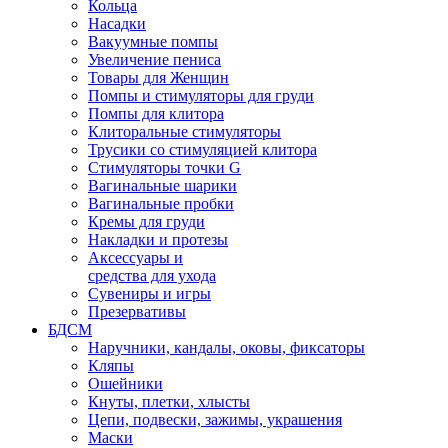
Кольца
Насадки
Вакуумные помпы
Увеличение пениса
Товары для Женщин
Помпы и стимуляторы для груди
Помпы для клитора
Клиторальные стимуляторы
Трусики со стимуляцией клитора
Стимуляторы точки G
Вагинальные шарики
Вагинальные пробки
Кремы для груди
Накладки и протезы
Аксессуары и
средства для ухода
Сувениры и игры
Презервативы
БДСМ
Наручники, кандалы, оковы, фиксаторы
Кляпы
Ошейники
Кнуты, плетки, хлысты
Цепи, подвески, зажимы, украшения
Маски