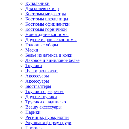
Купальники
Для ролевых игр
Костюмы медсестры
Костюмы школьницы
Костюмы официантки
Костюмы горничной
Новогодние костюмы
Другие игровые костюмы
Головные уборы
Маски
Белье из латекса и кожи
Лаковое и виниловое белье
Трусики
Чулки, колготки
Аксессуары
Аксессуары
Бюстгалтеры
Трусики с разрезом
Другие трусики
Трусики с надписью
Beauty аксессуары
Парики
Ресницы, губы, ногти
Улучшаем форму груди
Пэстисы