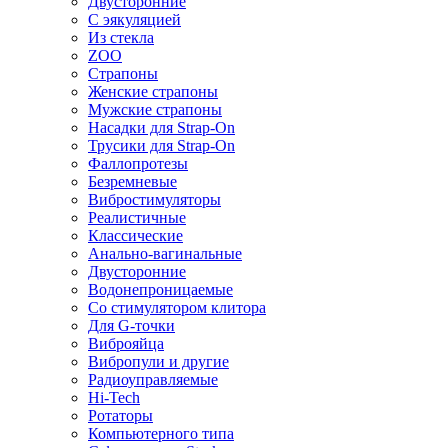
Двусторонние
С эякуляцией
Из стекла
ZOO
Страпоны
Женские страпоны
Мужские страпоны
Насадки для Strap-On
Трусики для Strap-On
Фаллопротезы
Безремневые
Вибростимуляторы
Реалистичные
Классические
Анально-вагинальные
Двусторонние
Водонепроницаемые
Со стимулятором клитора
Для G-точки
Виброяйца
Вибропули и другие
Радиоуправляемые
Hi-Tech
Ротаторы
Компьютерного типа