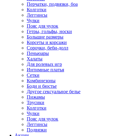
Перчатки, подвязки, боа
Колготки
Леггинсы
Чулки
Пояс для чулок
Гетры, гольфы, носки
Большие размеры
Корсеты и корсажи
Сорочки, беби-долл
Пеньюары
Халаты
Для ролевых игр
Интимные платья
Сетки
Комбинезоны
Боди и бюстье
Другое сексуальное белье
Пижамы
Трусики
Колготки
Чулки
Пояс для чулок
Леггинсы
Подвязки
Акции