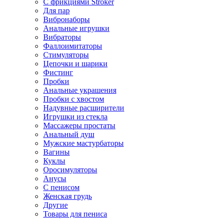
С фрикциями Stroker
Для пар
Вибронаборы
Анальные игрушки
Вибраторы
Фаллоимитаторы
Стимуляторы
Цепочки и шарики
Фистинг
Пробки
Анальные украшения
Пробки с хвостом
Надувные расширители
Игрушки из стекла
Массажеры простаты
Анальный душ
Мужские мастурбаторы
Вагины
Куклы
Оросимуляторы
Анусы
С пенисом
Женская грудь
Другие
Товары для пениса