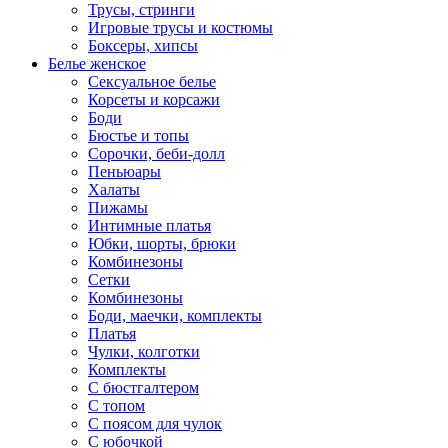
Трусы, стринги
Игровые трусы и костюмы
Боксеры, хипсы
Белье женское
Сексуальное белье
Корсеты и корсажи
Боди
Бюстье и топы
Сорочки, беби-долл
Пеньюары
Халаты
Пижамы
Интимные платья
Юбки, шорты, брюки
Комбинезоны
Сетки
Комбинезоны
Боди, маечки, комплекты
Платья
Чулки, колготки
Комплекты
С бюстгалтером
С топом
С поясом для чулок
С юбочкой