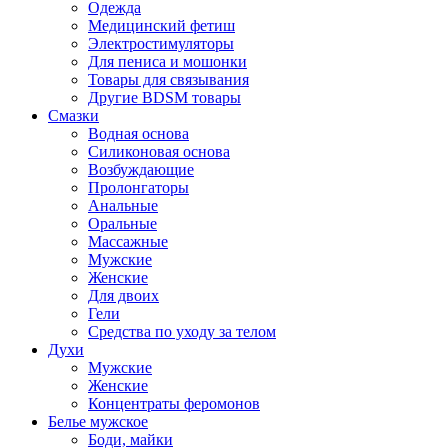
Одежда
Медицинский фетиш
Электростимуляторы
Для пениса и мошонки
Товары для связывания
Другие BDSM товары
Смазки
Водная основа
Силиконовая основа
Возбуждающие
Пролонгаторы
Анальные
Оральные
Массажные
Мужские
Женские
Для двоих
Гели
Средства по уходу за телом
Духи
Мужские
Женские
Концентраты феромонов
Белье мужское
Боди, майки