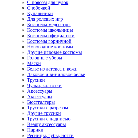
С поясом для чулок
С юбочкой
Купальники
Для ролевых игр
Костюмы медсестры
Костюмы школьницы
Костюмы официантки
Костюмы горничной
Новогодние костюмы
Другие игровые костюмы
Головные уборы
Маски
Белье из латекса и кожи
Лаковое и виниловое белье
Трусики
Чулки, колготки
Аксессуары
Аксессуары
Бюстгалтеры
Трусики с разрезом
Другие трусики
Трусики с надписью
Beauty аксессуары
Парики
Ресницы, губы, ногти