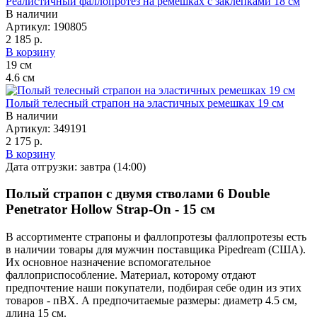
Реалистичный фаллопротез на ремешках с заклепками 18 см
В наличии
Артикул:
190805
2 185 р.
В корзину
19
см
4.6
см
Полый телесный страпон на эластичных ремешках 19 см
В наличии
Артикул:
349191
2 175 р.
В корзину
Дата отгрузки:
завтра (14:00)
Полый страпон с двумя стволами 6 Double
Penetrator Hollow Strap-On - 15 см
В ассортименте страпоны и фаллопротезы фаллопротезы есть
в наличии товары
для мужчин
поставщика Pipedream (США).
Их основное назначение вспомогательное
фаллоприспособление
. Материал, которому отдают
предпочтение наши покупатели, подбирая себе один из этих
товаров - пВХ. А предпочитаемые размеры: диаметр 4.5 см,
длина 15 см.