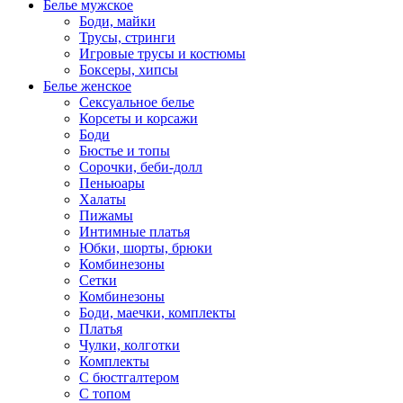
Белье мужское
Боди, майки
Трусы, стринги
Игровые трусы и костюмы
Боксеры, хипсы
Белье женское
Сексуальное белье
Корсеты и корсажи
Боди
Бюстье и топы
Сорочки, беби-долл
Пеньюары
Халаты
Пижамы
Интимные платья
Юбки, шорты, брюки
Комбинезоны
Сетки
Комбинезоны
Боди, маечки, комплекты
Платья
Чулки, колготки
Комплекты
С бюстгалтером
С топом