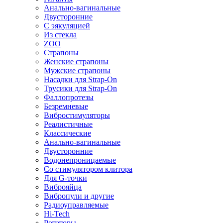
Анально-вагинальные
Двусторонние
С эякуляцией
Из стекла
ZOO
Страпоны
Женские страпоны
Мужские страпоны
Насадки для Strap-On
Трусики для Strap-On
Фаллопротезы
Безремневые
Вибростимуляторы
Реалистичные
Классические
Анально-вагинальные
Двусторонние
Водонепроницаемые
Со стимулятором клитора
Для G-точки
Виброяйца
Вибропули и другие
Радиоуправляемые
Hi-Tech
Ротаторы