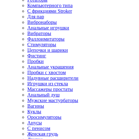
Компьютерного типа
С фрикциями Stroker
Для пар
Вибронаборы
Анальные игрушки
Вибраторы
Фаллоимитаторы
Стимуляторы
Цепочки и шарики
Фистинг
Пробки
Анальные украшения
Пробки с хвостом
Надувные расширители
Игрушки из стекла
Массажеры простаты
Анальный душ
Мужские мастурбаторы
Вагины
Куклы
Оросимуляторы
Анусы
С пенисом
Женская грудь