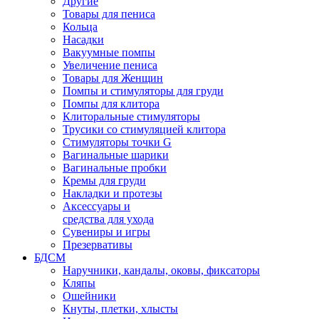
Другие
Товары для пениса
Кольца
Насадки
Вакуумные помпы
Увеличение пениса
Товары для Женщин
Помпы и стимуляторы для груди
Помпы для клитора
Клиторальные стимуляторы
Трусики со стимуляцией клитора
Стимуляторы точки G
Вагинальные шарики
Вагинальные пробки
Кремы для груди
Накладки и протезы
Аксессуары и
средства для ухода
Сувениры и игры
Презервативы
БДСМ
Наручники, кандалы, оковы, фиксаторы
Кляпы
Ошейники
Кнуты, плетки, хлысты