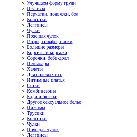
Улучшаем форму груди
Пэстисы
Перчатки, подвязки, боа
Колготки
Леггинсы
Чулки
Пояс для чулок
Гетры, гольфы, носки
Большие размеры
Корсеты и корсажи
Сорочки, беби-долл
Пеньюары
Халаты
Для ролевых игр
Интимные платья
Сетки
Комбинезоны
Боди и бюстье
Другое сексуальное белье
Пижамы
Трусики
Колготки
Чулки
Пояс для чулок
Леггинсы