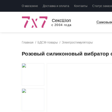
О магазине
Доставка и оплата
Контакты
Статус заказ
СексШоп
Самовыв
с 2004 года
Главная
БДСМ-товары
Электростимуляторы
Розовый силиконовый вибратор с