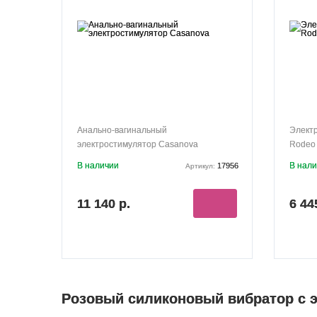
Анально-вагинальный
Электр
электростимулятор Casanova
Rodeo
В наличии
В нал
17956
Артикул:
11 140 р.
6 44
Розовый силиконовый вибратор с э