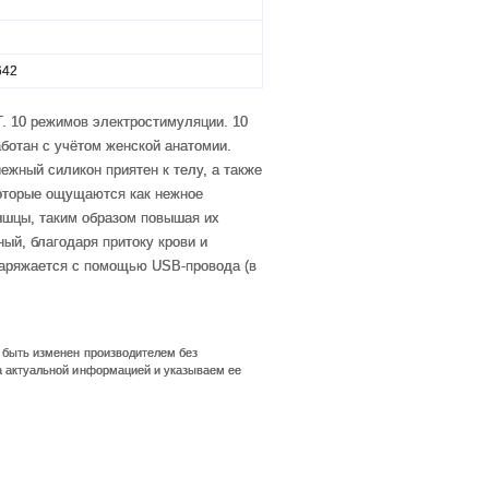
642
 10 режимов электростимуляции. 10
ботан с учётом женской анатомии.
ежный силикон приятен к телу, а также
которые ощущаются как нежное
шцы, таким образом повышая их
ый, благодаря притоку крови и
 заряжается с помощью USB-провода (в
т быть изменен производителем без
а актуальной информацией и указываем ее