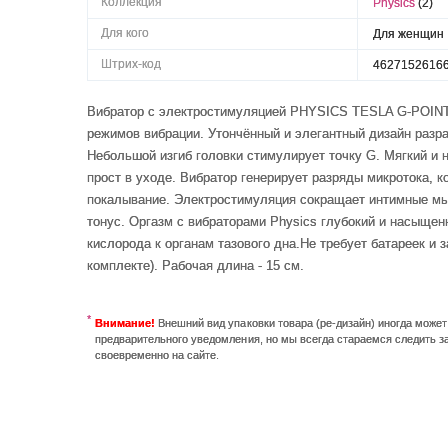
Коллекция
Physics
(2)
Для кого
Для женщин
Штрих-код
4627152616
Вибратор с электростимуляцией PHYSICS TESLA G-POINT.
режимов вибрации. Утончённый и элегантный дизайн разра
Небольшой изгиб головки стимулирует точку G. Мягкий и н
прост в уходе. Вибратор генерирует разряды микротока, 
покалывание. Электростимуляция сокращает интимные мы
тонус. Оргазм с вибраторами Physics глубокий и насыщенн
кислорода к органам тазового дна.Не требует батареек и
комплекте). Рабочая длина - 15 см.
Внимание!
Внешний вид упаковки товара (ре-дизайн) иногда може
предварительного уведомления, но мы всегда стараемся следить з
своевременно на сайте.