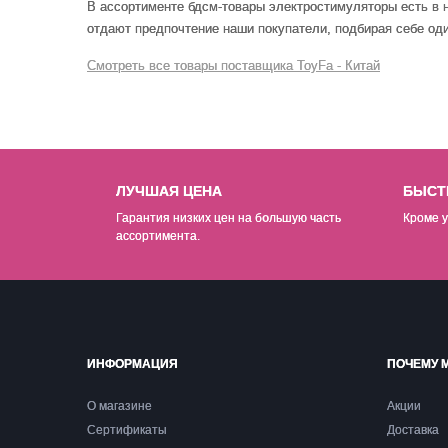
В ассортименте бдсм-товары электростимуляторы есть в
отдают предпочтение наши покупатели, подбирая себе один
Смотреть все товары поставщика ToyFa - Китай
ЛУЧШАЯ ЦЕНА
БЫСТ
Гарантия низких цен на б
о
льшую часть
Кроме у
ассортимента.
ИНФОРМАЦИЯ
ПОЧЕМУ 
О магазине
Акции
Сертификаты
Доставка