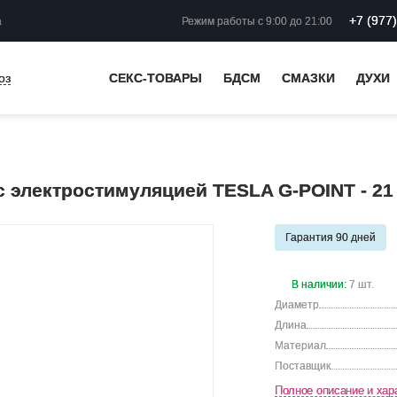
+7 (977
а
Режим работы
с 9:00 до 21:00
оз
СЕКС-ТОВАРЫ
БДСМ
СМАЗКИ
ДУХИ
 электростимуляцией TESLA G-POINT - 21
Гарантия 90 дней
В наличии:
7 шт.
Диаметр
Длина
Материал
Поставщик
Полное описание и хар