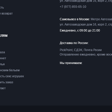
ул. Автозаводская дом 16, корп 2, ст
+7 (977) 855-05-10
сть
и возврат
Самовывоз в Москве:
Метро Автозав
ул. Автозаводская дом 16, корп 2, ст
Ежедневно, с 09:00 до 21:00
ЕЛЯМ
Доставка по России:
PickPoint, СДЭК, Почта Росии
каза
Отправление ежедневно, кроме вос
бинет
Мы принимаем:
лья
енским бельем
сть секс игрушек
ить заказ
твет