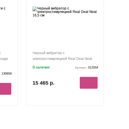
с
Черный вибратор с
kcage
электростимуляцией Real Deal Neal
16,5 см
В наличии
312554
Артикул:
130656
:
15 465 р.