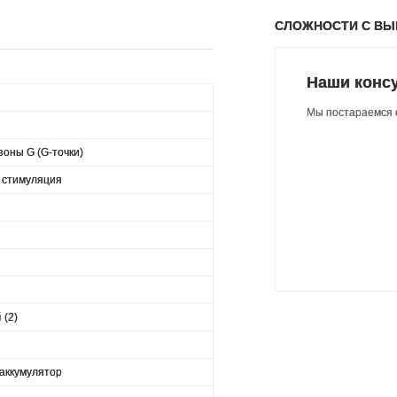
СЛОЖНОСТИ С В
Наши конс
Мы постараемся о
зоны G (G-точки)
 стимуляция
й
(2)
аккумулятор