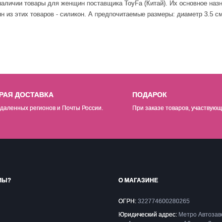
 наличии товары
для женщин
поставщика ToyFa (Китай). Их основное наз
 из этих товаров - силикон. А предпочитаемые размеры: диаметр 3.5 см
РАЯ ДОСТАВКА
ПОДАРОК
даленных регионов и Почты России.
При заказе товаров, участвующ
МЫ?
О МАГАЗИНЕ
ОГРН:
322774600280265
Юридический адрес:
Метро Автозав