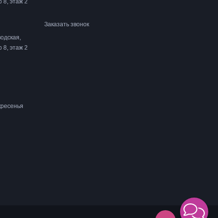
р 8, этаж 2
Заказать звонок
одская,
р 8, этаж 2
кресенья