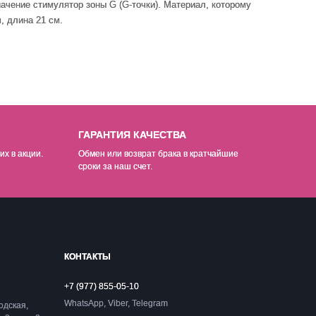
начение стимулятор зоны G (G-точки)
. Материал, которому
, длина 21 см.
ГАРАНТИЯ КАЧЕСТВА
их в акции.
Обмен или возврат брака в кратчайшие
сроки за наш счет.
КОНТАКТЫ
+7 (977) 855-05-10
WhatsApp, Viber, Telegram
одская,