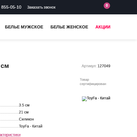
0
) 855-05-10
Заказать звонок
БЕЛЬЕ МУЖСКОЕ
БЕЛЬЕ ЖЕНСКОЕ
АКЦИИ
 см
Артикул:
127049
Товар
сертифицирован
3.5 см
21 см
Силикон
ToyFa - Китай
актеристики