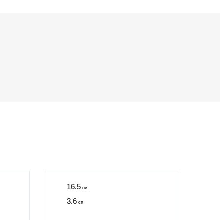
16.5
см
3.6
см